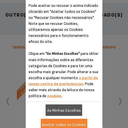
Pode aceitar ou recusar o acima indicado
clicando em "Aceitar todos os Cookies"
OUTRO(S) ACESSÓRIO(S) RECOMENDADO(S)
ou "Recusar Cookies não necessários".
Note que se recusar Cookies,
utilizaremos apenas os Cookies
necessários para o funcionamento
eficaz do site.
TARIFA PLANA DE REPARAÇÃO VARINHA MÁGICA KRUPS
Clique em
para obter
"As Minhas Escolhas"
mais informações sobre as diferentes
categorias de Cookies e para ter uma
escolha mais granular. Pode alterar a sua
escolha a qualquer momento
a partir do
nosso centro de preferências
. Pode
saber mais através da leitura da nossa
política de
cookies
.
As Minhas Escolhas
Aceitar todos os Cookies