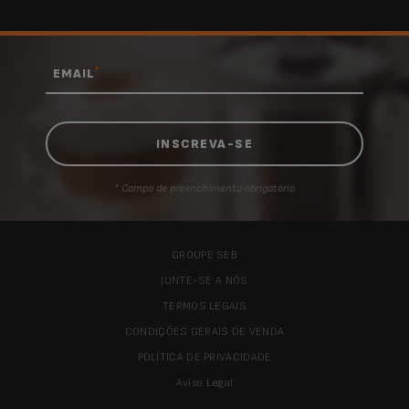
*
EMAIL
* Campo de preenchimento obrigatório
GROUPE SEB
JUNTE-SE A NÓS
TERMOS LEGAIS
CONDIÇÕES GERAIS DE VENDA
POLÍTICA DE PRIVACIDADE
Aviso Legal