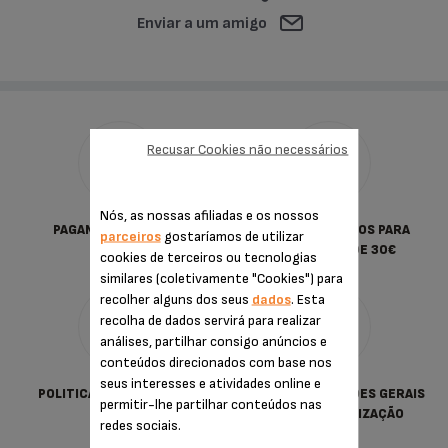
Enviar a um amigo
Recusar Cookies não necessários
Nós, as nossas afiliadas e os nossos
PAGAMENTO SEGURO
PORTES GRATUITOS PARA
parceiros
gostaríamos de utilizar
COMPRAS DESDE 30€
cookies de terceiros ou tecnologias
similares (coletivamente "Cookies") para
recolher alguns dos seus
dados
. Esta
recolha de dados servirá para realizar
análises, partilhar consigo anúncios e
conteúdos direcionados com base nos
seus interesses e atividades online e
POLITICA DE PRIVACIDADE
TERMOS & CONDIÇÕES GERAIS
permitir-lhe partilhar conteúdos nas
DE VENDA E UTILIZAÇÃO
redes sociais.