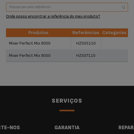
Onde posso encontrar a referência do meu produto?
Produtos
Referências
Categorias
Produtos
Referências
Categorias
Mixer Perfect Mix 9000
HZ505110
Mixer Perfect Mix 9000
HZ507110
SERVIÇOS
TE-NOS
GARANTIA
REPAR