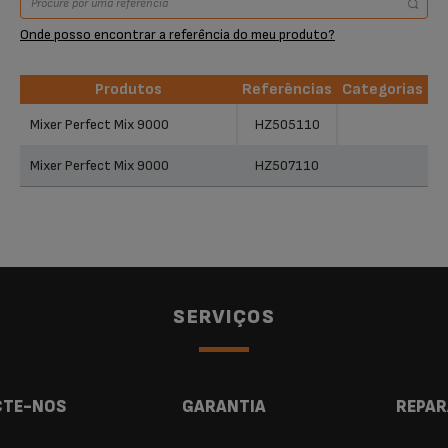
Onde posso encontrar a referência do meu produto?
Produtos
Referências
Categorias
Produtos
Referências
Categorias
Mixer Perfect Mix 9000
HZ505110
Mixer Perfect Mix 9000
HZ507110
SERVIÇOS
TE-NOS
GARANTIA
REPAR