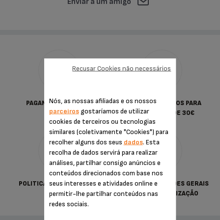
Enviar a um amigo
Recusar Cookies não necessários
Nós, as nossas afiliadas e os nossos
PAGAMENTO SEGURO
PORTES GRATUITOS PARA
parceiros
gostaríamos de utilizar
COMPRAS DESDE 30€
cookies de terceiros ou tecnologias
similares (coletivamente "Cookies") para
recolher alguns dos seus
dados
. Esta
recolha de dados servirá para realizar
análises, partilhar consigo anúncios e
conteúdos direcionados com base nos
seus interesses e atividades online e
POLITICA DE PRIVACIDADE
TERMOS & CONDIÇÕES GERAIS
permitir-lhe partilhar conteúdos nas
DE VENDA E UTILIZAÇÃO
redes sociais.