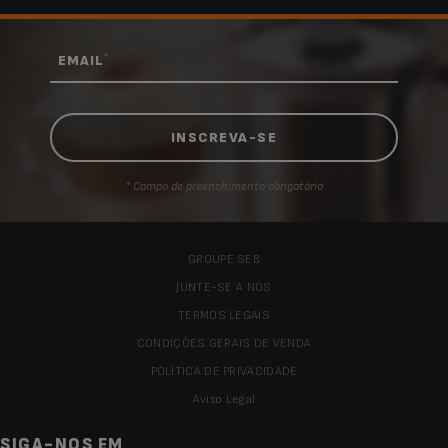
*
EMAIL
* Campo de preenchimento obrigatório
GROUPE SEB
JUNTE-SE A NÓS
TERMOS LEGAIS
CONDIÇÕES GERAIS DE VENDA
POLÍTICA DE PRIVACIDADE
Aviso Legal
SIGA-NOS EM