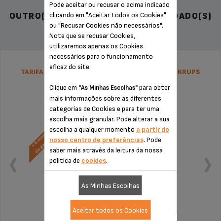
Pode aceitar ou recusar o acima indicado
clicando em "Aceitar todos os Cookies"
OUTRO(S) ACESSÓRIO(S) RECOMENDADO(S)
ou "Recusar Cookies não necessários".
Note que se recusar Cookies,
utilizaremos apenas os Cookies
necessários para o funcionamento
eficaz do site.
TARIFA PLANA DE REPARAÇÃO VARINHA MÁGICA KRUPS
Clique em
para obter
"As Minhas Escolhas"
mais informações sobre as diferentes
categorias de Cookies e para ter uma
escolha mais granular. Pode alterar a sua
escolha a qualquer momento
a partir do
nosso centro de preferências
. Pode
saber mais através da leitura da nossa
política de
cookies
.
As Minhas Escolhas
Aceitar todos os Cookies