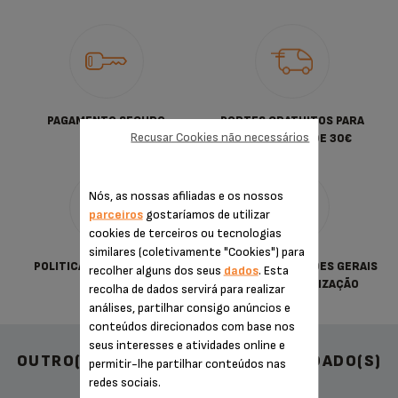
PAGAMENTO SEGURO
PORTES GRATUITOS PARA
Recusar Cookies não necessários
COMPRAS DESDE 30€
Nós, as nossas afiliadas e os nossos
parceiros
gostaríamos de utilizar
cookies de terceiros ou tecnologias
similares (coletivamente "Cookies") para
POLITICA DE PRIVACIDADE
TERMOS & CONDIÇÕES GERAIS
recolher alguns dos seus
dados
. Esta
DE VENDA E UTILIZAÇÃO
recolha de dados servirá para realizar
análises, partilhar consigo anúncios e
conteúdos direcionados com base nos
seus interesses e atividades online e
OUTRO(S) ACESSÓRIO(S) RECOMENDADO(S)
permitir-lhe partilhar conteúdos nas
redes sociais.