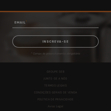
*
EMAIL
* Campo de preenchimento obrigatório
GROUPE SEB
JUNTE-SE A NÓS
TERMOS LEGAIS
CONDIÇÕES GERAIS DE VENDA
POLÍTICA DE PRIVACIDADE
Aviso Legal