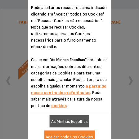
Pode aceitar ou recusar o acima indicado
clicando em "Aceitar todos os Cookies"
ou "Recusar Cookies não necessários".
TARIFA PLANA DE REPARAÇÃO MPÁQUINA DE CAFÉ
Note que se recusar Cookies,
EXPRESSO AUTOMÁTICA KRUPS
utilizaremos apenas os Cookies
necessários para o funcionamento
eficaz do site.
Clique em
para obter
"As Minhas Escolhas"
mais informações sobre as diferentes
categorias de Cookies e para ter uma
escolha mais granular. Pode alterar a sua
escolha a qualquer momento
a partir do
nosso centro de preferências
. Pode
saber mais através da leitura da nossa
política de
cookies
.
Sem orçamento nem surpresas
As Minhas Escolhas
Prolongamento de 6 meses da garantia!
Aceitar todos os Cookies