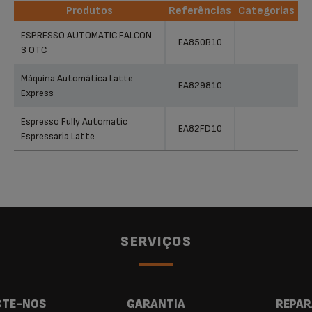
Produtos
Referências
Categorias
Produtos
Referências
Categorias
ESPRESSO AUTOMATIC FALCON
EA850B10
3 OTC
Máquina Automática Latte
EA829810
Express
Espresso Fully Automatic
EA82FD10
Espressaria Latte
SERVIÇOS
TE-NOS
GARANTIA
REPAR