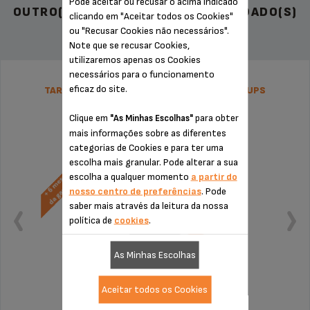
Pode aceitar ou recusar o acima indicado
OUTRO(S) ACESSÓRIO(S) RECOMENDADO(S)
clicando em "Aceitar todos os Cookies"
ou "Recusar Cookies não necessários".
Note que se recusar Cookies,
utilizaremos apenas os Cookies
necessários para o funcionamento
eficaz do site.
TARIFA PLANA DE REPARAÇÃO EXPRESSO KRUPS
Clique em
para obter
"As Minhas Escolhas"
mais informações sobre as diferentes
categorias de Cookies e para ter uma
escolha mais granular. Pode alterar a sua
escolha a qualquer momento
a partir do
nosso centro de preferências
. Pode
saber mais através da leitura da nossa
política de
cookies
.
As Minhas Escolhas
Aceitar todos os Cookies
Sem orçamento nem surpresas