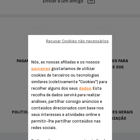
Enviar a um amigo
Recusar Cookies não necessários
PAGAMENTO SEGURO
PORTES GRATUITOS PARA
Nós, as nossas afiliadas e os nossos
COMPRAS DESDE 30€
parceiros
gostaríamos de utilizar
cookies de terceiros ou tecnologias
similares (coletivamente "Cookies") para
recolher alguns dos seus
dados
. Esta
recolha de dados servirá para realizar
análises, partilhar consigo anúncios e
conteúdos direcionados com base nos
POLITICA DE PRIVACIDADE
TERMOS & CONDIÇÕES GERAIS
seus interesses e atividades online e
DE VENDA E UTILIZAÇÃO
permitir-lhe partilhar conteúdos nas
redes sociais.