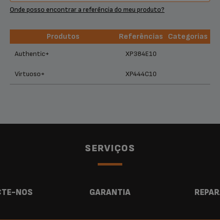
Onde posso encontrar a referência do meu produto?
Produtos
Referências
Categorias
Produtos
Referências
Categorias
Authentic+
XP384E10
Virtuoso+
XP444C10
SERVIÇOS
TE-NOS
GARANTIA
REPAR