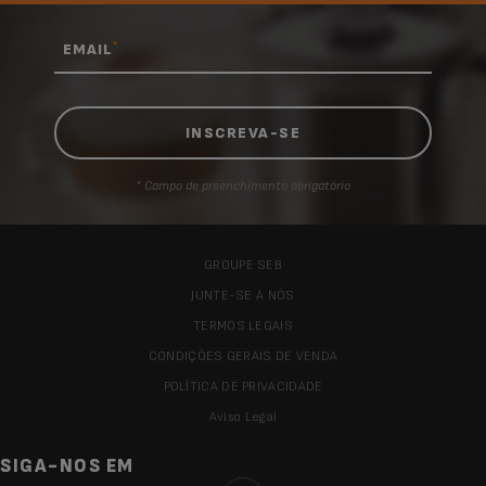
*
EMAIL
* Campo de preenchimento obrigatório
GROUPE SEB
JUNTE-SE A NÓS
TERMOS LEGAIS
CONDIÇÕES GERAIS DE VENDA
POLÍTICA DE PRIVACIDADE
Aviso Legal
SIGA-NOS EM