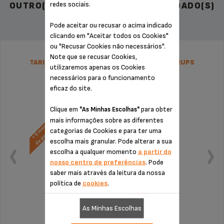
redes sociais.
OUTRO(S) ACESSÓRIO(S) RECOMENDADO(S)
Pode aceitar ou recusar o acima indicado
clicando em "Aceitar todos os Cookies"
ou "Recusar Cookies não necessários".
Note que se recusar Cookies,
TARIFA PLANA DE REPARAÇÃO NESPRESSO KRUPS
utilizaremos apenas os Cookies
necessários para o funcionamento
eficaz do site.
Clique em
para obter
"As Minhas Escolhas"
mais informações sobre as diferentes
categorias de Cookies e para ter uma
escolha mais granular. Pode alterar a sua
escolha a qualquer momento
a partir do
nosso centro de preferências
. Pode
saber mais através da leitura da nossa
política de
cookies
.
As Minhas Escolhas
Sem orçamento nem surpresas