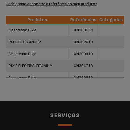
Onde posso encontrar a referência do meu produto?
Produtos
Referências
Categorias
Produtos
Referências
Categorias
Nespresso Pixie
XN300D10
PIXIE CLIPS XN302
XN302010
Nespresso Pixie
XN300910
PIXIE ELECTRIC TITANIUM
XN304T10
Nespresso Pixie
XN300810
Nespresso Pixie
XN300610
PIXIE Electric Titan
XN304T10
PIXIE
XN300510
SERVIÇOS