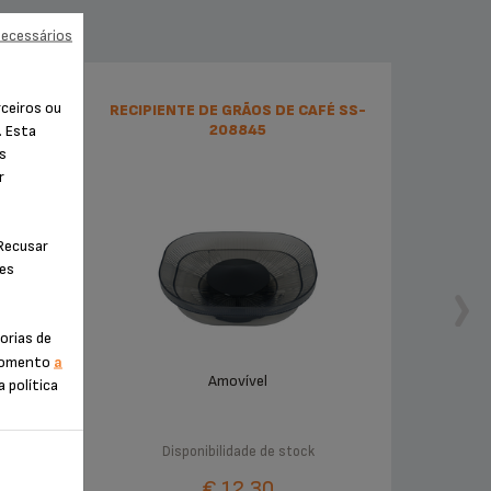
necessários
rceiros ou
36
RECIPIENTE DE GRÃOS DE CAFÉ SS-
208845
. Esta
os
r
"Recusar
ies
orias de
 momento
a
Amovível
a política
Disponibilidade de stock
€ 12,30