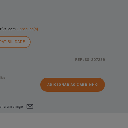
tível com
1 produto(s)
PATIBILIDADE
REF : SS-207239
ias.
ADICIONAR AO CARRINHO
ar a um amigo