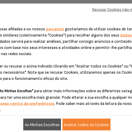
Recusar Cookies não 
ssas afiliadas e os nossos
parceiros
gostaríamos de utilizar cookies de te
DE MOAGEM E DE INFUSÃO SS-
JARRO E TAMPA SS-2088
208833
s similares (coletivamente "Cookies") para recolher alguns dos seus
dados
dados servirá para realizar análises, partilhar consigo anúncios e conteúd
os com base nos seus interesses e atividades online e permitir-lhe partilha
nas redes sociais.
ar ou recusar o acima indicado clicando em "Aceitar todos os Cookies" ou 
o necessários". Note que se recusar Cookies, utilizaremos apenas os Cook
s para o funcionamento eficaz do site.
para obter mais informações sobre as diferentes categ
As Minhas Escolhas"
para ter uma escolha mais granular. Pode alterar a sua escolha a qualquer
 café de filtro aromático ou
Para manutenção fácil
nosso centro de preferências
. Pode saber mais através da leitura da noss
descafeinado
s
.
Disponibilidade de stock
Disponibilidade de stock
As Minhas Escolhas
Aceitar todos os Cookies
€ 6,20
€ 14,40