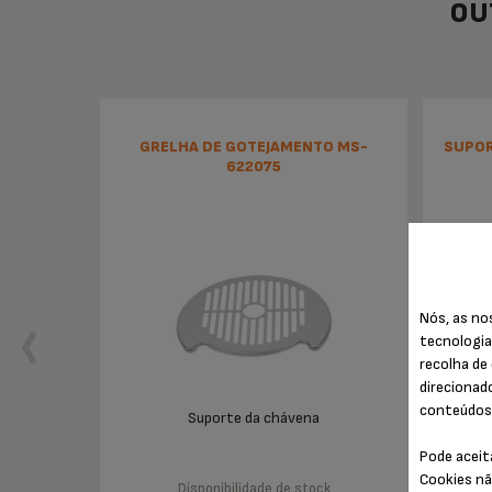
OU
GRELHA DE GOTEJAMENTO MS-
SUPOR
622075
Nós, as no
tecnologia
recolha de 
direcionad
conteúdos 
Suporte da chávena
Pode aceit
Cookies nã
Disponibilidade de stock