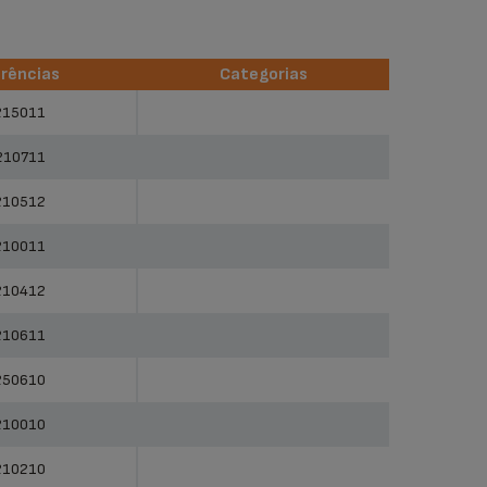
rências
Categorias
rências
Categorias
215011
210711
210512
210011
210412
210611
250610
210010
210210