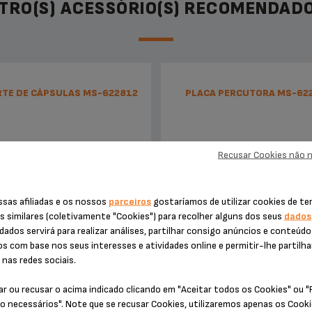
TRO(S) ACESSÓRIO(S) RECOMENDADO
TE DE CÁPSULAS MS-622812
PLACA PERCUTORA MS-62
Recusar Cookies não 
ssas afiliadas e os nossos
parceiros
gostaríamos de utilizar cookies de te
s similares (coletivamente "Cookies") para recolher alguns dos seus
dados
dados servirá para realizar análises, partilhar consigo anúncios e conteúd
os com base nos seus interesses e atividades online e permitir-lhe partilha
nas redes sociais.
Indispensável
Perfura a cápsula
ar ou recusar o acima indicado clicando em "Aceitar todos os Cookies" ou 
o necessários". Note que se recusar Cookies, utilizaremos apenas os Cook
Disponibilidade de stock
Disponibilidade de stock