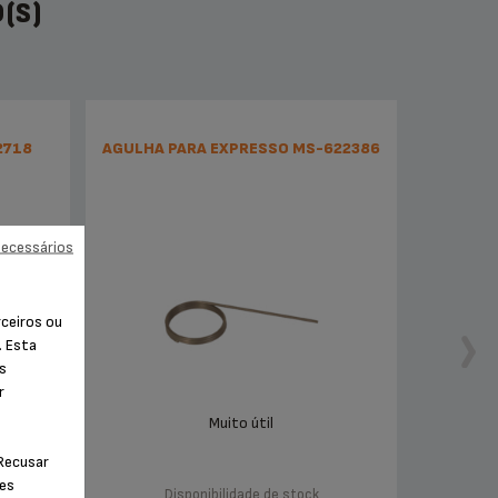
(S)
2718
AGULHA PARA EXPRESSO MS-622386
necessários
rceiros ou
. Esta
os
r
Muito útil
"Recusar
ies
Disponibilidade de stock