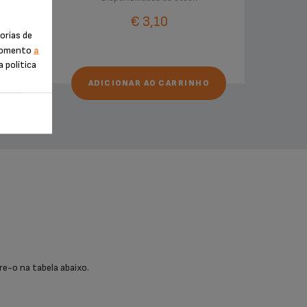
€ 3,10
orias de
 momento
a
a política
HO
ADICIONAR AO CARRINHO
re-o na tabela abaixo.