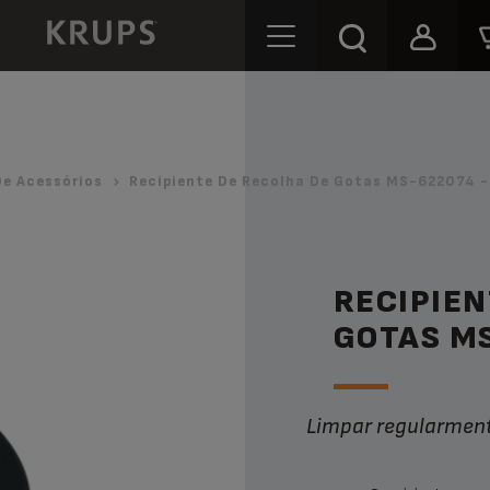
De Acessórios
Recipiente De Recolha De Gotas MS-622074 -
RECIPIEN
GOTAS M
Limpar regularmen