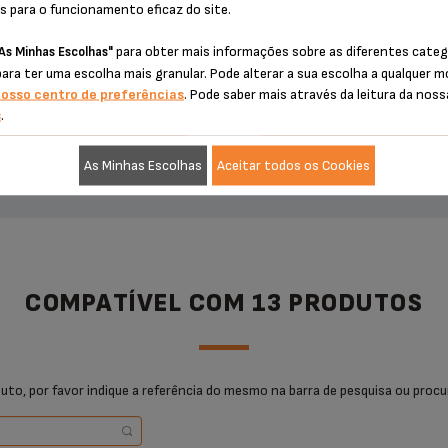
s para o funcionamento eficaz do site.
€ 9,30
€ 5,20
para obter mais informações sobre as diferentes categ
As Minhas Escolhas"
para ter uma escolha mais granular. Pode alterar a sua escolha a qualquer
nosso centro de preferências
. Pode saber mais através da leitura da noss
s
.
DICIONAR AO CARRINHO
ADICIONAR AO CARRIN
As Minhas Escolhas
Aceitar todos os Cookies
COMPATÍVEL COM 13 PRODUTOS
uto, por favor indique a referência do mesmo na barra de pesquisa ou procu