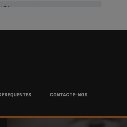
210011
 FREQUENTES
CONTACTE-NOS
G