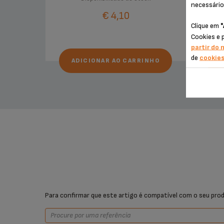
necessário
€ 4,10
Clique em
"
Cookies e 
partir do 
de
cookie
ADICIONAR AO CARRINHO
A
Para confirmar que este artigo é compatível com o seu prod