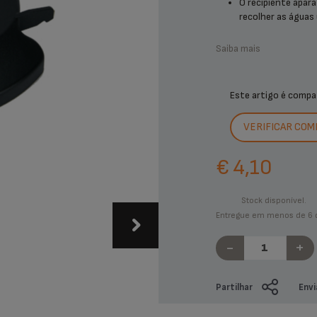
O recipiente apara
recolher as águas 
Saiba mais
Este artigo é compa
VERIFICAR COM
€ 4,10
Stock disponível.
Entregue em menos de 6 d
-
+
Partilhar
Envi