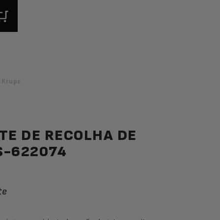
 Krups
TE DE RECOLHA DE
S-622074
te