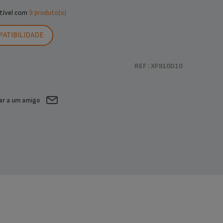
tível com
3 produto(s)
PATIBILIDADE
REF : XF910D10
ar a um amigo