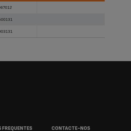
rências
Categorias
067012
500131
903131
 FREQUENTES
CONTACTE-NOS
G