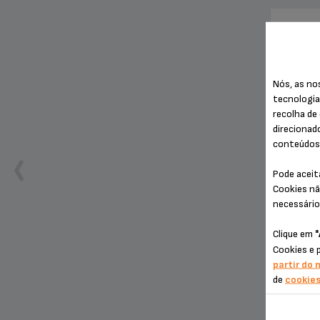
TAR
Nós, as no
tecnologia
recolha de 
direcionad
conteúdos 
Pode aceit
Cookies nã
necessário
Sem
Prolong
Clique em
"
Cookies e 
partir do 
de
cookie