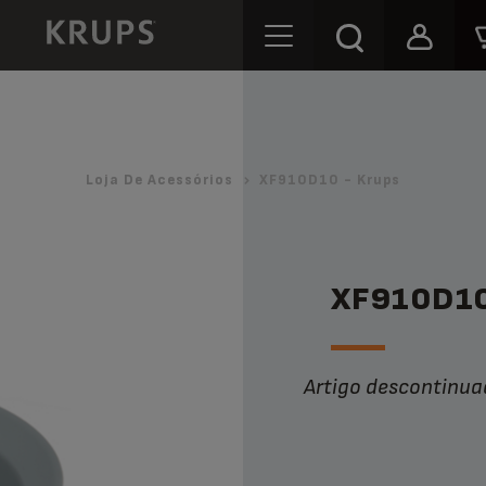
Loja De Acessórios
XF910D10 - Krups
XF910D1
Artigo descontinu