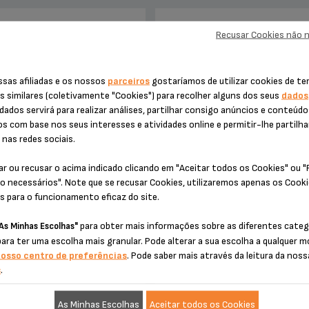
Recusar Cookies não 
IFA PLANA DE REPARAÇÃO
COPO SS-193753
BATEDEIRA KRUPS
ssas afiliadas e os nossos
parceiros
gostaríamos de utilizar cookies de te
s similares (coletivamente "Cookies") para recolher alguns dos seus
dados
dados servirá para realizar análises, partilhar consigo anúncios e conteúd
os com base nos seus interesses e atividades online e permitir-lhe partilha
nas redes sociais.
ar ou recusar o acima indicado clicando em "Aceitar todos os Cookies" ou 
o necessários". Note que se recusar Cookies, utilizaremos apenas os Cook
s para o funcionamento eficaz do site.
 orçamento nem surpresas
Prático para pequenas prepara
amento de 6 meses da garantia!
para obter mais informações sobre as diferentes categ
As Minhas Escolhas"
para ter uma escolha mais granular. Pode alterar a sua escolha a qualquer
Disponibilidade de stock
nosso centro de preferências
. Pode saber mais através da leitura da noss
€ 24,99
s
.
€ 6,20
As Minhas Escolhas
Aceitar todos os Cookies