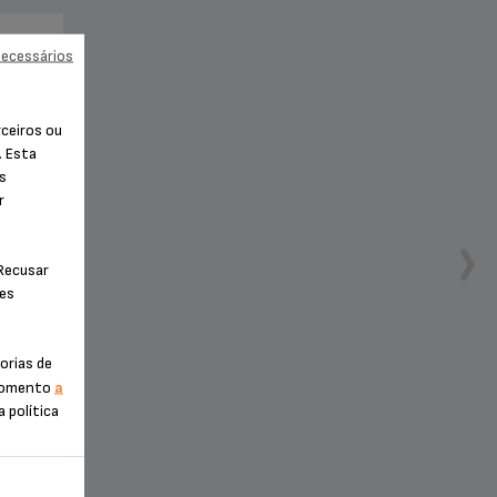
necessários
rceiros ou
. Esta
os
r
"Recusar
ies
ções
orias de
 momento
a
a política