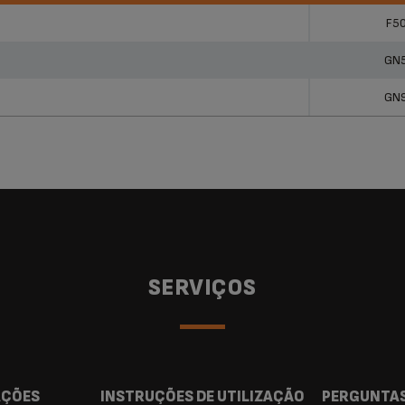
utos
Refe
F5
GN
GN
SERVIÇOS
AÇÕES
INSTRUÇÕES DE UTILIZAÇÃO
PERGUNTAS