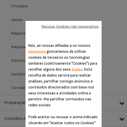
Fritadeira
Gelado
Recusar Cookies não necessários
Máquina de fazer pão
Nós, as nossas afiliadas e os nossos
Máquina para waffles
parceiros
gostaríamos de utilizar
cookies de terceiros ou tecnologias
Plancha
similares (coletivamente "Cookies") para
recolher alguns dos seus
dados
. Esta
Sandwicheira
recolha de dados servirá para realizar
análises, partilhar consigo anúncios e
conteúdos direcionados com base nos
Torradeira
seus interesses e atividades online e
permitir-lhe partilhar conteúdos nas
Preparação de alimentos
redes sociais.
Pode aceitar ou recusar o acima indicado
Utensílios de cozinha
clicando em "Aceitar todos os Cookies"