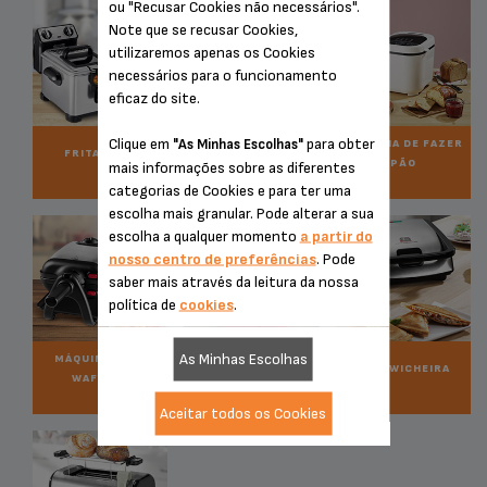
ou "Recusar Cookies não necessários".
Note que se recusar Cookies,
utilizaremos apenas os Cookies
necessários para o funcionamento
eficaz do site.
Clique em
para obter
"As Minhas Escolhas"
MÁQUINA DE FAZER
FRITADEIRA
GELADO
PÃO
mais informações sobre as diferentes
categorias de Cookies e para ter uma
escolha mais granular. Pode alterar a sua
escolha a qualquer momento
a partir do
nosso centro de preferências
. Pode
saber mais através da leitura da nossa
política de
cookies
.
As Minhas Escolhas
MÁQUINA PARA
PLANCHA
SANDWICHEIRA
WAFFLES
Aceitar todos os Cookies