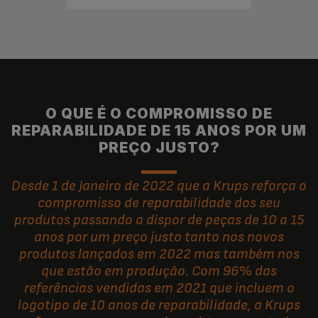
O QUE É O COMPROMISSO DE
REPARABILIDADE DE 15 ANOS POR UM
PREÇO JUSTO?
Desde 1 de Janeiro de 2022 que a Krups reforça o
compromisso de reparabilidade dos seu
produtos passando a dispor de peças de 10 a 15
anos por um preço justo tanto nos novos
produtos lançados em 2022 mas também nos
que estão em produção. Com 96% das
referências vendidas em 2021 que incluem o
logotipo de 10 anos de reparabilidade, a Krups