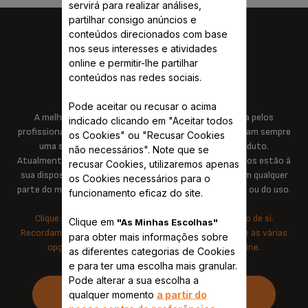
servirá para realizar análises,
partilhar consigo anúncios e
conteúdos direcionados com base
nos seus interesses e atividades
online e permitir-lhe partilhar
KRUPS PERTO DE SI...
conteúdos nas redes sociais.
Pode aceitar ou recusar o acima
A melhor assistência aos seus produtos é garantida pelos
indicado clicando em "Aceitar todos
profissionais com formação dada pela Krups, que procuram sempre
os Cookies" ou "Recusar Cookies
uma solução que prolongue o tempo de vida do produto.
não necessários". Note que se
Atualmente, mais de 6.200 serviços técnicos autorizados estão à
recusar Cookies, utilizaremos apenas
sua disposição para garantir a duração dos produtos em qualquer
os Cookies necessários para o
parte do mundo, independentemente do país da compra ou do uso.
funcionamento eficaz do site.
Clique no botão para encontrar o serviço mais perto de si.
Clique em
"As Minhas Escolhas"
Recordamos que pode procurar antecipadamente entre as várias
para obter mais informações sobre
opções de ajuda para encontrar uma solução online.
as diferentes categorias de Cookies
e para ter uma escolha mais granular.
Pode alterar a sua escolha a
ENCONTRE UM SERVIÇO DE
qualquer momento
a partir do
ASSISTÊNCIA