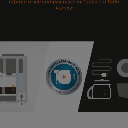
reforça o seu compromisso virtuoso em toda
Europa
A proteção do meio ambiente e a luta contra o desperdício são as
nossas principais preocupações.