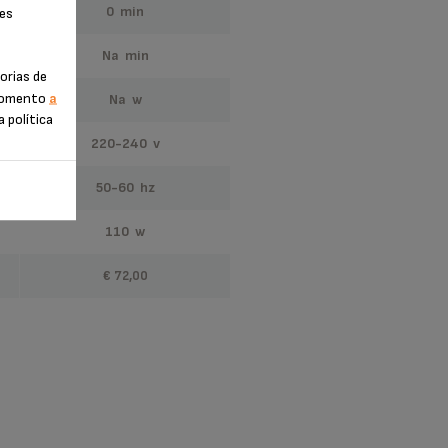
0 min
ies
na min
orias de
 momento
a
na w
a política
220-240 v
50-60 hz
110 w
€ 72,00