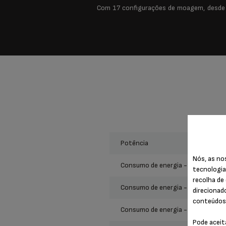
Com 17 configurações de moagem, desde m
potência
Nós, as no
consumo de energia - modo deslig
tecnologia
recolha de 
consumo de energia - modo de esp
direcionad
conteúdos 
consumo de energia - modo de esp
Pode aceit