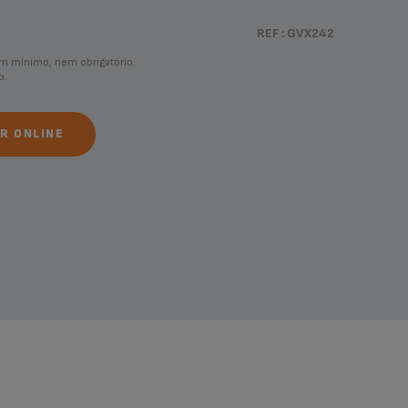
REF : GVX242
m mínimo, nem obrigatório.
o.
R ONLINE