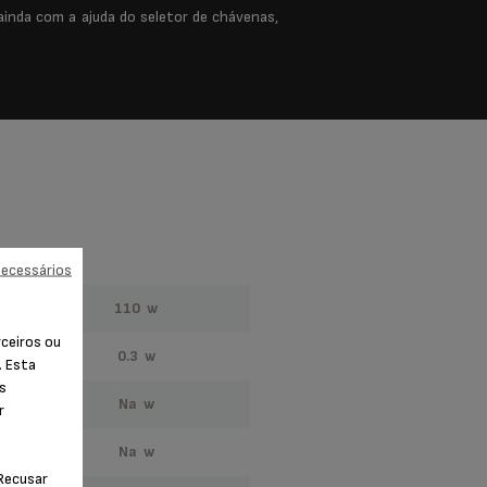
inda com a ajuda do seletor de chávenas,
necessários
110 w
rceiros ou
0.3 w
. Esta
os
na w
r
na w
"Recusar