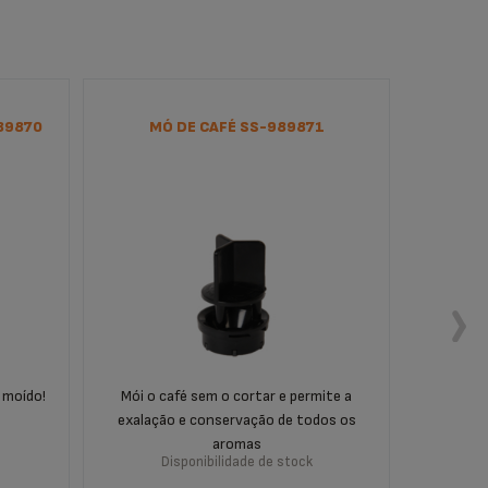
89870
MÓ DE CAFÉ SS-989871
TARI
MO
 moído!
Mói o café sem o cortar e permite a
Sem 
exalação e conservação de todos os
Prolonga
aromas
Disponibilidade de stock