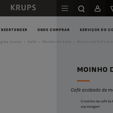
BEERTENDER
ONDE COMPRAR
SERVIÇOS DO C
gina Inicial
Café
Moinho De Café
Moinho De Café Kr
MOINHO 
Café acabado de m
O moinho de café da 
sua moagem