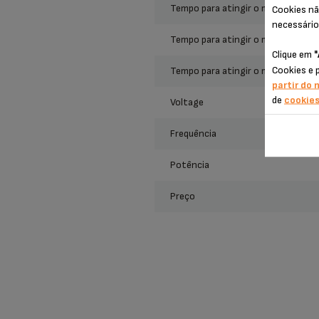
tempo para atingir o modo deslig
Cookies nã
necessário
tempo para atingir o modo de esp
Clique em
"
Cookies e 
tempo para atingir o modo de esp
partir do 
de
cookie
voltage
frequência
potência
preço