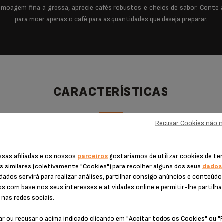
oagem fina a grossa, aprecie cafés robustos e cheios de sabor. Conte a
para moer apenas o café para as quantidades que deseja preparar.
CARACTERÍSTICAS
Recusar Cookies não 
ssas afiliadas e os nossos
parceiros
gostaríamos de utilizar cookies de te
ado (w)
s similares (coletivamente "Cookies") para recolher alguns dos seus
dados
dados servirá para realizar análises, partilhar consigo anúncios e conteúd
era (w)
os com base nos seus interesses e atividades online e permitir-lhe partilha
nas redes sociais.
era em rede (w)
ar ou recusar o acima indicado clicando em "Aceitar todos os Cookies" ou 