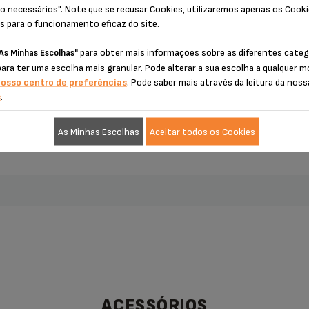
ado (minutos)
o necessários". Note que se recusar Cookies, utilizaremos apenas os Cook
s para o funcionamento eficaz do site.
era (minutos)
para obter mais informações sobre as diferentes categ
As Minhas Escolhas"
para ter uma escolha mais granular. Pode alterar a sua escolha a qualquer
era em rede (minutos)
nosso centro de preferências
. Pode saber mais através da leitura da noss
s
.
As Minhas Escolhas
Aceitar todos os Cookies
ACESSÓRIOS