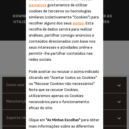
parceiros
gostaríamos de utilizar
cookies de terceiros ou tecnologias
DOWNLOAD GUIA DE
TRANSFERIR AS
similares (coletivamente "Cookies") para
UTILIZAÇÃO RÁPIDA
INSTRUÇÕES
recolher alguns dos seus
dados
. Esta
recolha de dados servirá para realizar
análises, partilhar consigo anúncios e
conteúdos direcionados com base nos
PERGUNTAS FREQUENTES
seus interesses e atividades online e
permitir-lhe partilhar conteúdos nas
redes sociais.
Pode aceitar ou recusar o acima indicado
clicando em "Aceitar todos os Cookies"
ou "Recusar Cookies não necessários".
Como usar melhor o meu produto
Note que se recusar Cookies,
utilizaremos apenas os Cookies
Que tipo de água devo usar para encher o depósito e preparar a
Manutenção e limpeza
necessários para o funcionamento
minha bebida?
eficaz do site.
Qual é a melhor forma de descalcificar ou limpar a máquina
Suporte técnico
Clique em
para obter
"As Minhas Escolhas"
A água da torneira (água potável doméstica normal) é
Posso deixar a cápsula usada na máquina ou devo descartá-la
espresso?
perfeitamente adequada, desde que não possua odores que
mais informações sobre as diferentes
imediatamente?