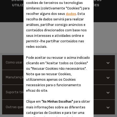
cookies de terceiros ou tecnologias
UTILIZAÇÃO RÁPIDA
INSTRUÇÕES
similares (coletivamente "Cookies") para
recolher alguns dos seus
dados
. Esta
recolha de dados servirá para realizar
análises, partilhar consigo anúncios e
PERGUNTAS FREQUENTES
conteúdos direcionados com base nos
seus interesses e atividades online e
permitir-lhe partilhar conteúdos nas
redes sociais.
Pode aceitar ou recusar o acima indicado
Como usar melhor o meu produto
clicando em "Aceitar todos os Cookies"
ou "Recusar Cookies não necessários".
Note que se recusar Cookies,
Que tipo de água devo usar para encher o depósito e preparar a
Manutenção e limpeza
utilizaremos apenas os Cookies
minha bebida?
necessários para o funcionamento
eficaz do site.
Qual é a melhor forma de descalcificar ou limpar a máquina
Suporte técnico
A água da torneira (água potável doméstica normal) é
Posso deixar a cápsula usada na máquina ou devo descartá-la
espresso?
perfeitamente adequada, desde que não possua odores que
imediatamente?
Clique em
para obter
"As Minhas Escolhas"
possam alterar o sabor da bebida. Também pode utilizar água
O que faço se existir água ou café sob o aparelho?
Outras questões
mais informações sobre as diferentes
engarrafada.
Siga as instruções no manual de instruções pessoal relativamente
O depósito de água necessita de ser limpo?
categorias de Cookies e para ter uma
Quando a preparação da bebida estiver completa e o botão de
Posso colocar leite no reservatório de água?
Não utilize água refrigerada ou quente, uma vez que isso poderá
à descalcificação da máquina, uma vez que as técnicas variam de